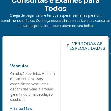
Consultas e Exames para
Todos
Chega de pagar caro e ter que esperar semanas para um
atendimento médico. Conheça nossa clínica e realize suas consultas
e exames por valores que cabem no seu bolso!
VER TODAS AS
ESPECIALIDADES
Vascular
Circulação perfeita, vida em
movimento. Nossos
especialistas vasculares
cuidam das veias e artérias,
garantindo uma circulação
saudável.
+ Saiba Mais